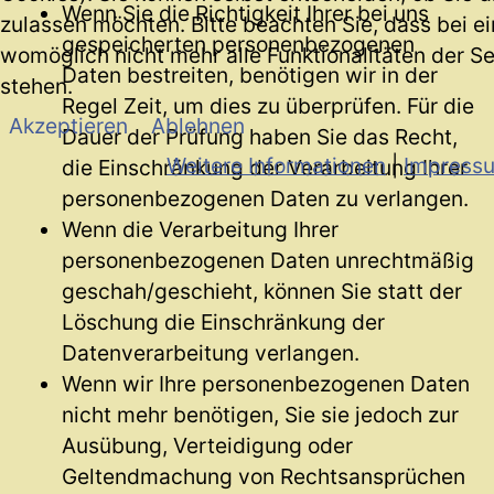
Wenn Sie die Richtigkeit Ihrer bei uns
zulassen möchten. Bitte beachten Sie, dass bei e
gespeicherten personenbezogenen
womöglich nicht mehr alle Funktionalitäten der S
Daten bestreiten, benötigen wir in der
stehen.
Regel Zeit, um dies zu überprüfen. Für die
Akzeptieren
Ablehnen
Dauer der Prüfung haben Sie das Recht,
Weitere Informationen
|
Impress
die Einschränkung der Verarbeitung Ihrer
personenbezogenen Daten zu verlangen.
Wenn die Verarbeitung Ihrer
personenbezogenen Daten unrechtmäßig
geschah/geschieht, können Sie statt der
Löschung die Einschränkung der
Datenverarbeitung verlangen.
Wenn wir Ihre personenbezogenen Daten
nicht mehr benötigen, Sie sie jedoch zur
Ausübung, Verteidigung oder
Geltendmachung von Rechtsansprüchen